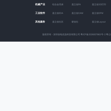
机械产业
铝合金壳体
嘉立创FA
嘉立创3D打印
工业软件
嘉立创EDA
嘉立创CAM
嘉立创DFM
其他服务
嘉立创社区
硬创社
嘉立创Layout
版权所有 - 深圳创电优选科技有限公司
粤ICP备2026007863号-2
粤公网