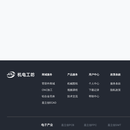
商城服务
产品服务
用户中心
政策条款
零部件商城
机械图纸
个人中心
服务条款
CNC加工
视频课程
下载记录
隐私政策
铝合金壳体
技术交流
帮助中心
嘉立创ECAD
电子产业
嘉立创PCB
嘉立创FPC
嘉立创SMT